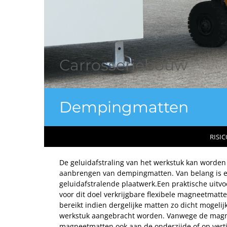
Carrosseriebouw
Dempingmatten
RISIC
De geluidafstraling van het werkstuk kan worde
aanbrengen van dempingmatten. Van belang is e
geluidafstralende plaatwerk.Een praktische uitvoe
voor dit doel verkrijgbare flexibele magneetmatte
bereikt indien dergelijke matten zo dicht mogelij
werkstuk aangebracht worden. Vanwege de magn
magneetmatten ook aan de onderzijde of op verti