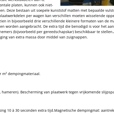
ontale platen, kunnen ook niet-
n. Deze bestaan uit soepele kunststof matten met bepaalde vulst
plaatwerkdelen per wagen kan verschillen moeten wisselende opper
zien in bijvoorbeeld drie verschillende kleinere formaten van de m
ten worden aangebracht. De extra tijd die benodigd is voor het
nemers (bijvoorbeeld per gereedschapskar) beschikbaar te stellen
iging van extra massa door middel van zuignappen.
per m² dempingmateriaal.
 hameren). Bescherming van plaatwerk tegen vrijkomende slijpspa
g 10 à 30 seconden extra tijd.Magnetische dempingmat: aantrekke