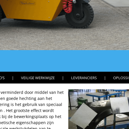
O’S
VEILIGE WERKWIJZE
LEVERANCIERS
OPLOSS
n verminderd door middel van het
en goede hechting aan het
ring is het gebruik van speciaal
n . Het grootste effect wordt
k bij de bewerkingsplaats op het
etische eigenschappen zijn
cale werkstukdelen aan te