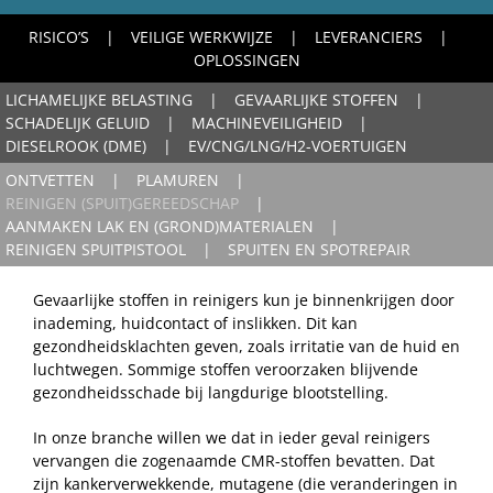
RISICO’S
VEILIGE WERKWIJZE
LEVERANCIERS
OPLOSSINGEN
LICHAMELIJKE BELASTING
GEVAARLIJKE STOFFEN
SCHADELIJK GELUID
MACHINEVEILIGHEID
DIESELROOK (DME)
EV/CNG/LNG/H2-VOERTUIGEN
ONTVETTEN
PLAMUREN
REINIGEN (SPUIT)GEREEDSCHAP
AANMAKEN LAK EN (GROND)MATERIALEN
REINIGEN SPUITPISTOOL
SPUITEN EN SPOTREPAIR
Gevaarlijke stoffen in reinigers kun je binnenkrijgen door
inademing, huidcontact of inslikken. Dit kan
gezondheidsklachten geven, zoals irritatie van de huid en
luchtwegen. Sommige stoffen veroorzaken blijvende
gezondheidsschade bij langdurige blootstelling.
In onze branche willen we dat in ieder geval reinigers
vervangen die zogenaamde CMR-stoffen bevatten. Dat
zijn kankerverwekkende, mutagene (die veranderingen in