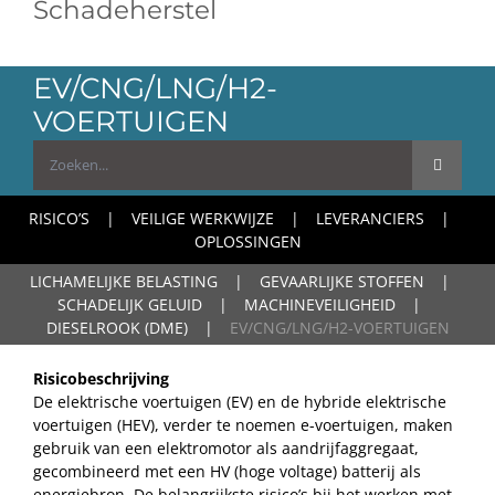
Schadeherstel
EV/CNG/LNG/H2-
VOERTUIGEN
Zoeken
naar:
RISICO’S
VEILIGE WERKWIJZE
LEVERANCIERS
OPLOSSINGEN
LICHAMELIJKE BELASTING
GEVAARLIJKE STOFFEN
SCHADELIJK GELUID
MACHINEVEILIGHEID
DIESELROOK (DME)
EV/CNG/LNG/H2-VOERTUIGEN
Risicobeschrijving
De elektrische voertuigen (EV) en de hybride elektrische
voertuigen (HEV), verder te noemen e-voertuigen, maken
gebruik van een elektromotor als aandrijfaggregaat,
gecombineerd met een HV (hoge voltage) batterij als
energiebron. De belangrijkste risico’s bij het werken met