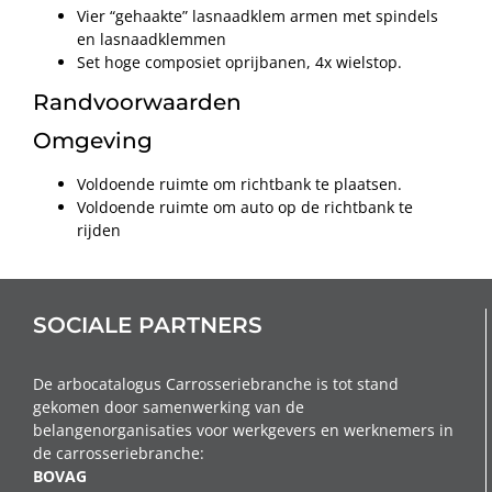
Vier “gehaakte” lasnaadklem armen met spindels
en lasnaadklemmen
Set hoge composiet oprijbanen, 4x wielstop.
Randvoorwaarden
Omgeving
Voldoende ruimte om richtbank te plaatsen.
Voldoende ruimte om auto op de richtbank te
rijden
SOCIALE PARTNERS
De arbocatalogus Carrosseriebranche is tot stand
gekomen door samenwerking van de
belangenorganisaties voor werkgevers en werknemers in
de carrosseriebranche:
BOVAG