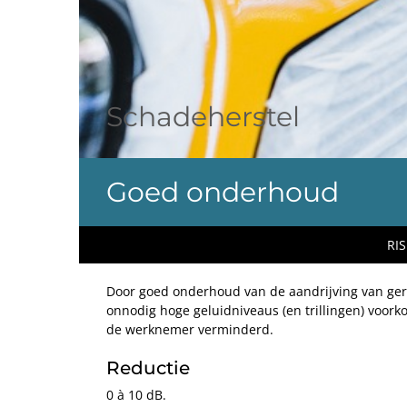
Schadeherstel
Goed onderhoud
RIS
Door goed onderhoud van de aandrijving van gere
onnodig hoge geluidniveaus (en trillingen) voor
de werknemer verminderd.
Reductie
0 à 10 dB.