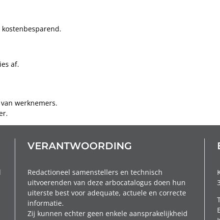
jk kostenbesparend.
es af.
g van werknemers.
er.
VERANTWOORDING
d
Redactioneel samenstellers en technisch
uitvoerenden van deze arbocatalogus doen hun
uiterste best voor adequate, actuele en correcte
informatie.
Zij kunnen echter geen enkele aansprakelijkheid