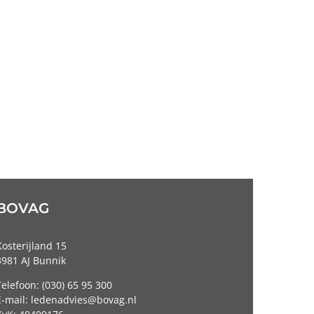
BOVAG
Kosterijland 15
3981 AJ Bunnik
Telefoon: (030) 65 95 300
E-mail: ledenadvies@bovag.nl