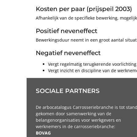
Kosten per paar (prijspeil 2003)
Afhankelijk van de specifieke bewerking, mogeli
Positief neveneffect
Bewerkingsduur neemt in een groot aantal situati
Negatief neveneffect
Vergt regelmatig terugkerende voorlichtin
Vergt inzicht en discipline van de werknem
SOCIALE PARTNERS
De arbocatalogus Carrosseriebranche is tot stan
gekomen door samenwerking van de
belangenorganisaties voor werkgevers en
werknemers in de carrosseriebranche:
BOVAG