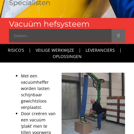
Specialisten
Vacuüm hefsysteem
Zoeken
naar:
RISICO’S
VEILIGE WERKWIJZE
LEVERANCIERS
OPLOSSINGEN
Met een
vacuümheffer
worden lasten
schijnbaar
gewichtsloos
verplaatst.
Door creëren van
een vacuüm
‘plakt’ men te
tillen voorwerp