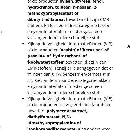
of de producten
xyleen, styreen, fenol,
hydrochinon, tolueen, n-hexaan, 2-
methoxypropylacetaat of
dibutyltindilauraat
bevatten (dit zijn CMR-
stoffen). En kies voor deze categorie lakken
h
en grondmaterialen in ieder geval een
vervangende minder schadelijke stof.
Kijk op de VeiligheidsInformatieBladen (VIB)
A
of de producten
‘naphta’ of ‘kerosines’ of
‘gasoline’ of ‘hydrocarbons’ of
‘koolwaterstoffen’
bevatten (dit zijn een
CMR-stoffen). Tenzij er is aangegeven dat er
‘minder dan 0,1% benzeen’ en/of ‘nota P’ in
zit. Kies anders voor deze categorie lakken
en grondmaterialen in ieder geval een
vervangende minder schadelijke stof.
Kijk op de VeiligheidsInformatieBladen (VIB)
of de producten de volgende bestanddelen
bevatten:
polymeer aspartaat,
diethylfumaraat, N,N-
Dimethyisopropylamine of
n
isophoronediisocyanate
. Kies anders voor