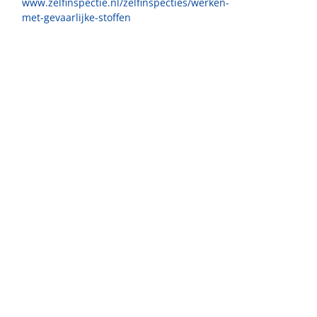
www.zelfinspectie.nl/zelfinspecties/werken-
met-gevaarlijke-stoffen