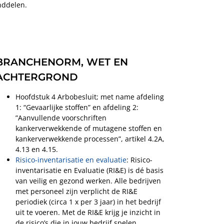
nddelen.
BRANCHENORM, WET EN
ACHTERGROND
Hoofdstuk 4 Arbobesluit; met name afdeling
1: “Gevaarlijke stoffen” en afdeling 2:
”Aanvullende voorschriften
kankerverwekkende of mutagene stoffen en
kankerverwekkende processen”, artikel 4.2A,
4.13 en 4.15.
Risico-inventarisatie en evaluatie
: Risico-
inventarisatie en Evaluatie (RI&E) is dé basis
van veilig en gezond werken. Alle bedrijven
met personeel zijn verplicht de RI&E
periodiek (circa 1 x per 3 jaar) in het bedrijf
uit te voeren. Met de RI&E krijg je inzicht in
de risico’s die in jouw bedrijf spelen.