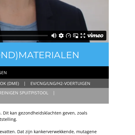
OND)MATERIALEN
GEN
OK (DME)
EV/CNG/LNG/H2-VOERTUIGEN
REINIGEN SPUITPISTOOL
n. Dit kan gezondheidsklachten geven, zoals
stelling.
bevatten. Dat zijn kankerverwekkende, mutagene