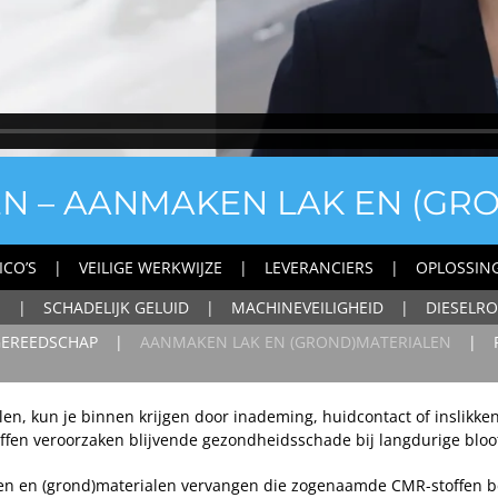
EN – AANMAKEN LAK EN (GR
ICO’S
VEILIGE WERKWIJZE
LEVERANCIERS
OPLOSSIN
N
SCHADELIJK GELUID
MACHINEVEILIGHEID
DIESELRO
)GEREEDSCHAP
AANMAKEN LAK EN (GROND)MATERIALEN
alen, kun je binnen krijgen door inademing, huidcontact of inslikke
ffen veroorzaken blijvende gezondheidsschade bij langdurige bloot
akken en (grond)materialen vervangen die zogenaamde CMR-stoffen 