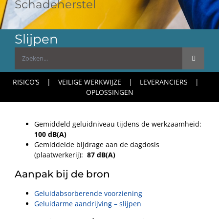
Schadeherstel
Slijpen
Zoeken
naar:
RISICO’S
VEILIGE WERKWIJZE
LEVERANCIERS
OPLOSSINGEN
Gemiddeld geluidniveau tijdens de werkzaamheid:
100 dB(A)
Gemiddelde bijdrage aan de dagdosis
(plaatwerkerij):
87 dB(A)
Aanpak bij de bron
Geluidabsorberende voorziening
Geluidarme aandrijving – slijpen