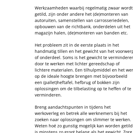
Werkzaamheden waarbij regelmatig zwaar wordt
getild, zijn onder andere het (de)monteren van
autoruiten, samenstellen van carrosseriedelen,
opbouwen van de richtbank, onderdelen uit het
magazijn halen, (de)monteren van banden etc.
Het probleem zit in de eerste plaats in het
handmatig tillen en het gewicht van het voorwer
of onderdeel. Soms is het gewicht te vermindere
door te werken met lichter gereedschap of
lichtere materialen. Een tilhulpmiddel en het we
op de ideale hoogte brengen met bijvoorbeeld
een (pallet)heftafel, hefbrug of bokken zijn
oplossingen om de tilbelasting op te heffen of te
verminderen.
Breng aandachtspunten in tijdens het
werkoverleg en betrek alle werknemers bij het
zoeken naar oplossingen om slimmer te werken.
Weten hoé zo gunstig mogelijk kan worden getild
is minstens zo groot belang als het gewicht. Zorg