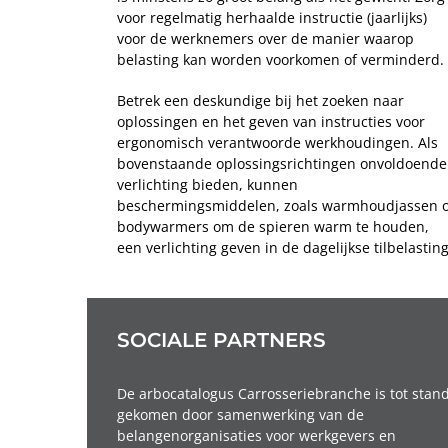
voor regelmatig herhaalde instructie (jaarlijks)
voor de werknemers over de manier waarop
belasting kan worden voorkomen of verminderd.
Betrek een deskundige bij het zoeken naar
oplossingen en het geven van instructies voor
ergonomisch verantwoorde werkhoudingen. Als
bovenstaande oplossingsrichtingen onvoldoende
verlichting bieden, kunnen
beschermingsmiddelen, zoals warmhoudjassen o
bodywarmers om de spieren warm te houden,
een verlichting geven in de dagelijkse tilbelasting
SOCIALE PARTNERS
De arbocatalogus Carrosseriebranche is tot stan
gekomen door samenwerking van de
belangenorganisaties voor werkgevers en