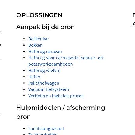
OPLOSSINGEN
Aanpak bij de bron
e
Bakkenkar
n
Bokken
Hefbrug caravan
.
Hefbrug voor carrosserie, schuur- en
poetswerkzaamheden
Hefbrug wielvrij
Heffer
Pallethefwagen
Vacuüm hefsysteem
Verbeteren logistiek proces
Hulpmiddelen / afscherming
,
bron
Luchtslanghaspel
Zuignapheffer