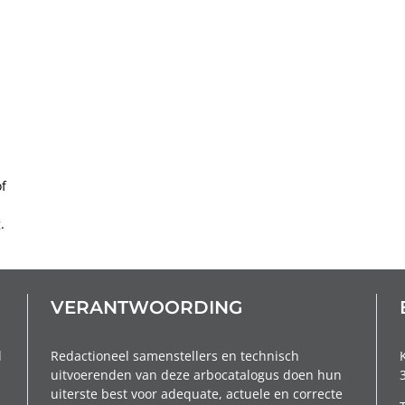
f
.
VERANTWOORDING
d
Redactioneel samenstellers en technisch
uitvoerenden van deze arbocatalogus doen hun
uiterste best voor adequate, actuele en correcte