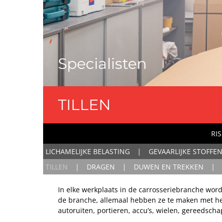
Specialisten
TILLEN
RIS
LICHAMELIJKE BELASTING
GEVAARLIJKE STOFFE
TILLEN
DRAGEN
DUWEN EN TREKKEN
In elke werkplaats in de carrosseriebranche wor
de branche, allemaal hebben ze te maken met het 
autoruiten, portieren, accu’s, wielen, gereedsch