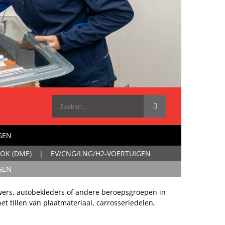
Zoeken
naar:
GEN
OK (DME)
EV/CNG/LNG/H2-VOERTUIGEN
GEN
uwers, autobekleders of andere beroepsgroepen in
 tillen van plaatmateriaal, carrosseriedelen,