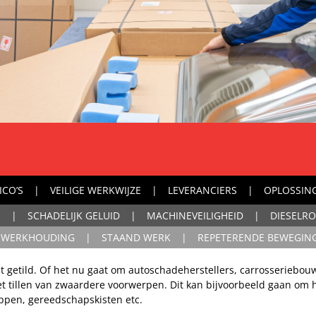
ICO’S
VEILIGE WERKWIJZE
LEVERANCIERS
OPLOSSIN
N
SCHADELIJK GELUID
MACHINEVEILIGHEID
DIESELRO
WERKHOUDING
STAAND WERK
REPETERENDE BEWEGIN
dt getild. Of het nu gaat om autoschadeherstellers, carrosseriebo
tillen van zwaardere voorwerpen. Dit kan bijvoorbeeld gaan om het
appen, gereedschapskisten etc.